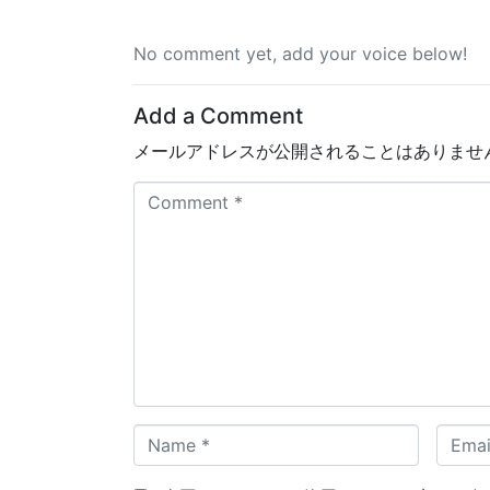
No comment yet, add your voice below!
Add a Comment
メールアドレスが公開されることはありませ
C
o
m
m
e
n
t
*
N
E
a
m
m
a