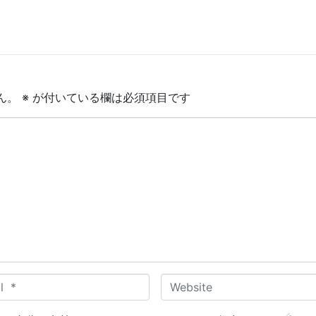
ん。
※
が付いている欄は必須項目です
W
e
b